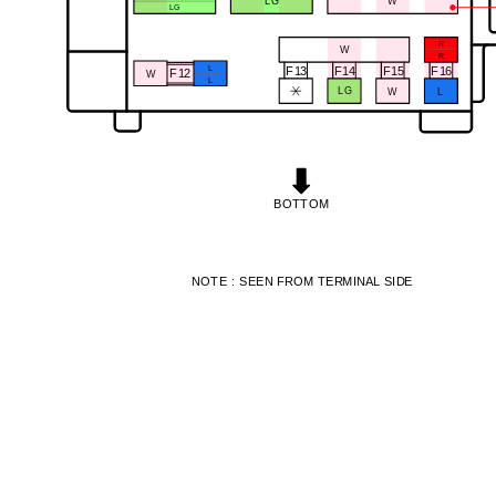
W
LG
LG
R
W
R
L
F13
F14
F15
F16
W
F12
L
LG
L
W
BOTTOM
NOTE : SEEN FROM TERMINAL SIDE