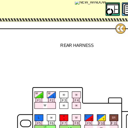
REAR HARNESS
W
W
G
L
F1
F2
F3
F4
W
L
L
R
BR
W
L
Y
R
R
F5
F6
F7
F8
F9
F10
F11
LG