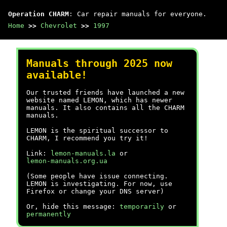
Operation CHARM
: Car repair manuals for everyone.
Home
>>
Chevrolet
>>
1997
Manuals through 2025 now
available!
Our trusted friends have launched a new
website named LEMON, which has newer
manuals. It also contains all the CHARM
manuals.
LEMON is the spiritual successor to
CHARM, I recommend you try it!
Link:
lemon-manuals.la
or
lemon-manuals.org.ua
(Some people have issue connecting.
LEMON is investigating. For now, use
Firefox or change your DNS server)
Or, hide this message:
temporarily
or
permanently