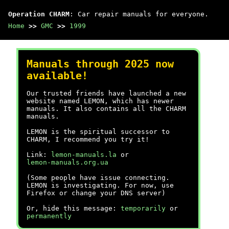
Operation CHARM
: Car repair manuals for everyone.
Home
>>
GMC
>>
1999
Manuals through 2025 now
available!
Our trusted friends have launched a new
website named LEMON, which has newer
manuals. It also contains all the CHARM
manuals.
LEMON is the spiritual successor to
CHARM, I recommend you try it!
Link:
lemon-manuals.la
or
lemon-manuals.org.ua
(Some people have issue connecting.
LEMON is investigating. For now, use
Firefox or change your DNS server)
Or, hide this message:
temporarily
or
permanently